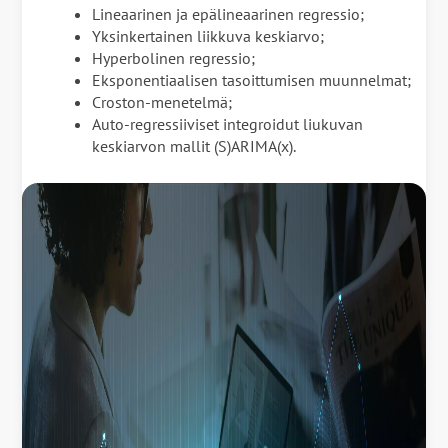
Lineaarinen ja epälineaarinen regressio;
Yksinkertainen liikkuva keskiarvo;
Hyperbolinen regressio;
Eksponentiaalisen tasoittumisen muunnelmat;
Croston-menetelmä;
Auto-regressiiviset integroidut liukuvan
keskiarvon mallit (S)ARIMA(x).