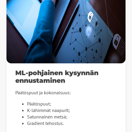
ML-pohjainen kysynnän
ennustaminen
Päätöspuut ja kokonaisuus:
Päätöspuut;
К-lähimmät naapurit;
Satunnainen metsä;
Gradient tehostus.