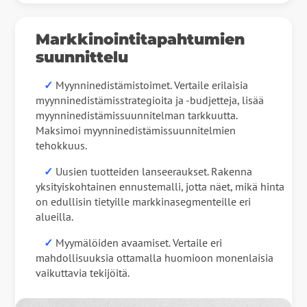
Markkinointitapahtumien
suunnittelu
✓
Myynninedistämistoimet. Vertaile erilaisia
myynninedistämisstrategioita ja -budjetteja, lisää
myynninedistämissuunnitelman tarkkuutta.
Maksimoi myynninedistämissuunnitelmien
tehokkuus.
✓
Uusien tuotteiden lanseeraukset. Rakenna
yksityiskohtainen ennustemalli, jotta näet, mikä hinta
on edullisin tietyille markkinasegmenteille eri
alueilla.
✓
Myymälöiden avaamiset. Vertaile eri
mahdollisuuksia ottamalla huomioon monenlaisia
vaikuttavia tekijöitä.