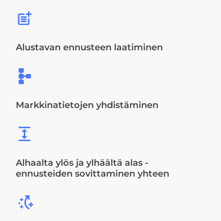
post_add
Alustavan ennusteen laatiminen
schema
Markkinatietojen yhdistäminen
expand
Alhaalta ylös ja ylhäältä alas -
ennusteiden sovittaminen yhteen
switch_access_shortcut_add