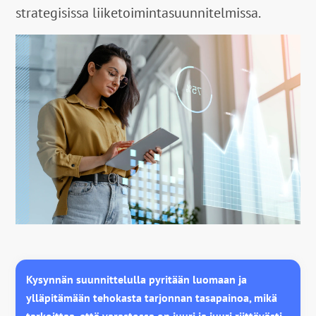
strategisissa liiketoimintasuunnitelmissa.
Kysynnän suunnittelulla pyritään luomaan ja
ylläpitämään tehokasta tarjonnan tasapainoa, mikä
tarkoittaa, että varastossa on juuri ja juuri riittävästi