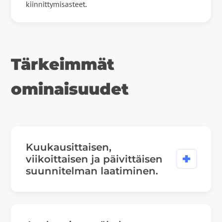
kiinnittymisasteet.
Tärkeimmät
ominaisuudet
Kuukausittaisen,
viikoittaisen ja päivittäisen
suunnitelman laatiminen.
✓
Usean viikon tilastollisen ennusteen luominen
tietyn viikon tai yhdistetyn kalenterin perusteella.